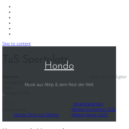
Skip to content
TuS Sportplatz
Hondo
Adresse
Karte nicht verfügbar
Ludwigsplatz 5A
Musik aus Altrip & dem Rest der Welt
Altrip
Rheinland-Pfalz
Veranstaltungen
67122
Altriper Fischerfest 2022
Deutschland
Hondo Shop bei Shirtee
Altriper Kerwe 2022